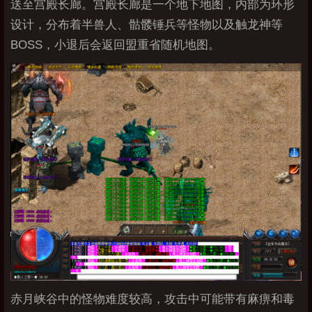
送至宫殿长廊。宫殿长廊是一个地下地图，内部为环形
设计，分布着半兽人、骷髅锤兵等怪物以及触龙神等
BOSS，小退后会返回盟重省随机地图。
赤月峡谷中的怪物难度较高，攻击中可能带有麻痹和毒