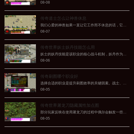
08-08
传奇道士怎么让神兽休息
我们心爱的神兽如果一直让它工作而不休息的话，它的体力值会逐渐降低，甚至可能因为过度劳累而消失。所以我们需要定期让它们好好休息来恢复体力。要想让神兽休息，首先我们需
08-07
传奇世界妖士妖丹技能怎么用
妖士的妖丹技能是该职业的核心战斗机制，妖丹作为妖士的法宝在战斗中具有重要作用。妖丹分为火妖丹、水妖丹和土妖丹三种类型，分别代表火属性、水属性和土属性。玩家可以通过
08-06
传奇刷图哪个职业好
选择合适的职业是提升刷图效率的关键因素。战士、法师和道士三大经典职业各有特点，战士具备高防御和高生命值，在近战对抗中表现出较强的生存能力；法师拥有强力的远程群体攻
08-05
传奇世界屠龙刀隐藏属性加点图
部分玩家反映在使用屠龙刀的过程中偶尔会触发一些意想不到的效果，这或许暗示着屠龙刀拥有隐藏的属性。考虑到屠龙刀在游戏中的地位和效果，它很可能具有这样的属性，尤其在使
08-05