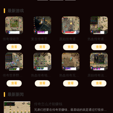
最新游戏
传奇项链升级怎么设置几率
复古传奇手游道士攻略6
原始传奇道士学4级狗还是符
热血传奇道士用灵魂火符还是嗜血术好用
查看
查看
查看
查看
传奇世界野外篝火在哪买
热血传奇地下迷宫怎么走
热血传奇无极真气对道士用处大吗
原始传奇法师和道士打boss
查看
查看
查看
查看
最新新闻
传奇怎么才能赚钱
兄弟们想要在传奇里赚钱，最基础的就是通过打怪掉落装备和材料再进行售卖，熟悉游戏里的交易系统非常关键。你可以通过完成主线任务、挑战boss或者刷各种副本来积累金币和装备，