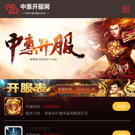
更新时间：2026-01-09
兔年独家新神器
详情
开服时间：
01月/09日
版本介绍：
装备好打爆率超高憋尿打宝
1.76金币复古
详情