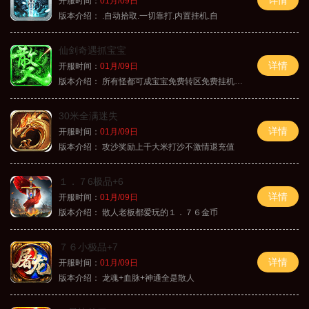
开服时间：
01月/09日
版本介绍：
.自动拾取.一切靠打.内置挂机.自
仙剑奇遇抓宝宝
详情
开服时间：
01月/09日
版本介绍：
所有怪都可成宝宝免费转区免费挂机活动
30米全满迷失
详情
开服时间：
01月/09日
版本介绍：
攻沙奖励上千大米打沙不激情退充值
１．７6极品+6
详情
开服时间：
01月/09日
版本介绍：
散人老板都爱玩的１．７６金币
７６小极品+7
详情
开服时间：
01月/09日
版本介绍：
龙魂+血脉+神通全是散人