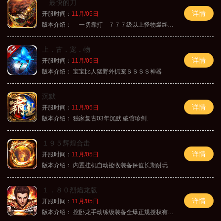
最快的刀
详情
开服时间：
11月/05日
版本介绍：
一切靠打 ７７７级以上怪物爆终极
上．古．宠．物
详情
开服时间：
11月/05日
版本介绍：
宝宝比人猛野外抓宠ＳＳＳＳ神器
沉默
详情
开服时间：
11月/05日
版本介绍：
独家复古03年沉默.破馆珍剑.
１９５辉煌合击
详情
开服时间：
11月/05日
版本介绍：
内置挂机自动捡收装备保值长期耐玩
１．８０烈焰龙版
详情
开服时间：
11月/05日
版本介绍：
挖卧龙手动练级装备全爆正规授权有保障