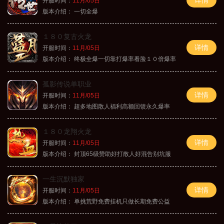
开服时间：
11月/05日
版本介绍：
一切全爆
１８０复古火龙
详情
开服时间：
11月/05日
版本介绍：
终极全爆一切靠打爆率看脸１０倍爆率
孤影传说单职业
详情
开服时间：
11月/05日
版本介绍：
超多地图散人福利高额回馈永久爆率
１８０龙翔火龙
详情
开服时间：
11月/05日
版本介绍：
封顶65级赞助好打散人好混告别坑服
一生沉默独家
详情
开服时间：
11月/05日
版本介绍：
单挑荒野免费挂机只做长期免费公益