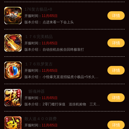
176复古极品+8
详情
开服时间：
11月/05日
版本介绍：
点进来看一下会上头
１７６完美精品
详情
开服时间：
11月/05日
版本介绍：
自动挂机自捡自回终极靠打
１７６玖梦复古
详情
开服时间：
11月/05日
版本介绍：
小怪爆充直道招猛虎小极品+5长久好玩
斩魂神器
详情
开服时间：
11月/05日
版本介绍：
2零门槛打保值 送挂机捡物 三天合区
散人送４００路费
详情
开服时间：
11月/05日