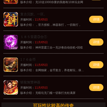
版本介绍：
充10送1000你要的我都有10米玩全网
复古沉默。一区。
详情
开服时间：
11月/05日
版本介绍：
，官方授权，神器靠打，一切靠打，
１８５雷霆③合①
详情
开服时间：
11月/05日
版本介绍：
神州雷霆三合一无沙卷自动挂机+回収
1７６金币
详情
开服时间：
11月/05日
版本介绍：
全网独家，金币复古，养老耐玩，保底回収
斩龍無雙神器
详情
开服时间：
11月/05日
版本介绍：
无暗坑无门槛一切靠打光柱满屏
可玩性比较高的传奇