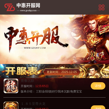
更新时间：2025-12-05
青春沉默
详情
开服时间：
12月/05日
版本介绍：
三职业/回馈好打/我本沉默/免费宝宝
１.８５至尊火龙
详情