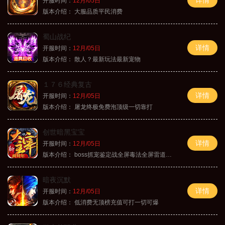
开服时间：
12月/05日
版本介绍：
大服品质平民消费
蜀山战纪
详情
开服时间：
12月/05日
版本介绍：
散人？最新玩法最新宠物
１７６经典复古
详情
开服时间：
12月/05日
版本介绍：
屠龙终极免费泡顶级一切靠打
创世暗黑宝宝
详情
开服时间：
12月/05日
版本介绍：
boss抓宠鉴定战全屏毒法全屏雷道全屏狗
暗夜沉默
详情
开服时间：
12月/05日
版本介绍：
低消费无顶榜充值可打一切可爆