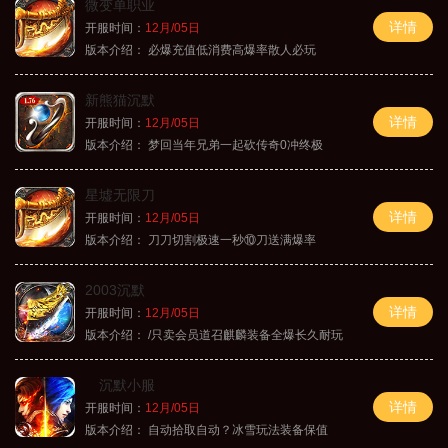
微变单职业
详情
开服时间：
12月/05日
版本介绍：
必爆充值低消费高爆率散人必玩
新熊猫沉默
详情
开服时间：
12月/05日
版本介绍：
梦回当年兄弟一起砍传奇0冲终极
星墟无限刀
详情
开服时间：
12月/05日
版本介绍：
刀刀切割极速一秒⑩刀送满爆率
2003沉默
详情
开服时间：
12月/05日
版本介绍：
/只卖会员道召麒麟装备全爆长久耐玩
沉默小服
详情
开服时间：
12月/05日
版本介绍：
自动拾取自动？冰雪玩法装备保值