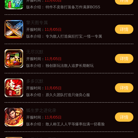
开服时间：
11月/05日
版本介绍：
特件不卖靠打装备万件满屏BOSS
擎天图专属
详情
开服时间：
11月/05日
版本介绍：
专为散人打造疯狂打宝,一怪一专属
无尽沉默
详情
开服时间：
11月/05日
版本介绍：
独创新玩法散人追梦长期耐玩
多多沉默
详情
开服时间：
11月/05日
版本介绍：
原久久团队打造只做良心服
狐生梦之进化录
详情
开服时间：
11月/05日
版本介绍：
散人称王人人平等爆率拉满一切看脸