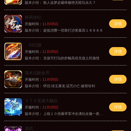
版本介绍：
散人追梦必爆终极绝无暗坑永久？
秋风传纪
详情
开服时间：
11月/05日
版本介绍：
超低消费一切靠打沙奖最高１８８８８
03沉默
详情
开服时间：
11月/05日
版本介绍：
充值可打玩的舒畅高倍充值土药激情
我本沉默金币
详情
开服时间：
11月/05日
版本介绍：
怀旧.绿玉屠龙.诅咒の亡.破馆珍剑
１７６攻速大极品
详情
开服时间：
11月/05日
版本介绍：
上线１０倍爆率零冲全满玩全服一夜终极
龙武