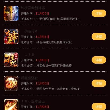
终极吾辈新神器
详情
开服时间：
11月/05日
版本介绍：
三天合区自动挂机浑源渾源斩仙3
创游传奇
详情
开服时间：
11月/05日
版本介绍：
独创命格复古经典原味沉默
１７６
详情
开服时间：
11月/05日
版本介绍：
只卖会员一切靠打升级免费
新熊猫沉默
详情
开服时间：
11月/05日
版本介绍：
梦回当年兄弟一起砍传奇0冲终极
１８０逆寒合击
详情
开服时间：
11月/05日