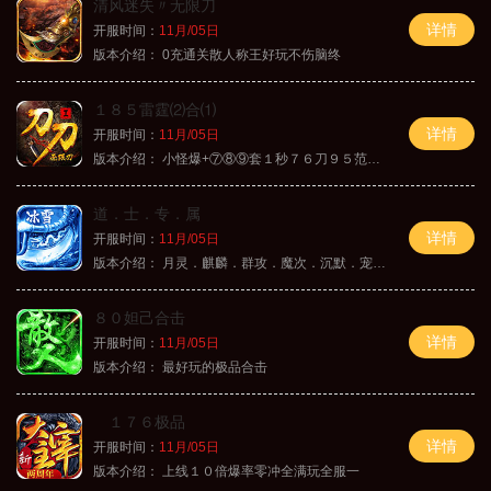
清风迷失〃无限刀
详情
开服时间：
11月/05日
版本介绍：
0充通关散人称王好玩不伤脑终
１８５雷霆⑵合⑴
详情
开服时间：
11月/05日
版本介绍：
小怪爆+⑦⑧⑨套１秒７６刀９５范围捡
道．士．专．属
详情
开服时间：
11月/05日
版本介绍：
月灵．麒麟．群攻．魔次．沉默．宠物．暗黑
８０妲己合击
详情
开服时间：
11月/05日
版本介绍：
最好玩的极品合击
１７６极品
详情
开服时间：
11月/05日
版本介绍：
上线１０倍爆率零冲全满玩全服一